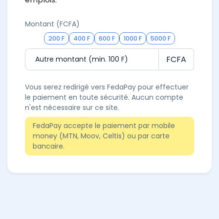
Montant (FCFA)
200 F
400 F
600 F
1000 F
5000 F
FCFA
Vous serez redirigé vers FedaPay pour effectuer
le paiement en toute sécurité. Aucun compte
n'est nécessaire sur ce site.
FedaPay accepte le paiement par mobile
money (MTN, Moov, Celtis) ou par carte
bancaire.