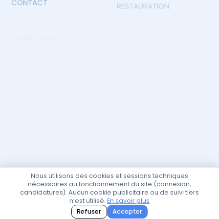
CONTACT
RESTAURATION
Suivez-nous
FACEBOOK
INSTAGRAM
TIKTOK
X
Abonnement
Abonnez-vous pour recevoir les offres d'emplois.
Envoyer
Nous utilisons des cookies et sessions techniques
nécessaires au fonctionnement du site (connexion,
candidatures). Aucun cookie publicitaire ou de suivi tiers
n’est utilisé.
En savoir plus
Politique et confidentialité
Refuser
Accepter
© 2026
JobBénin
. Tous droits réservés