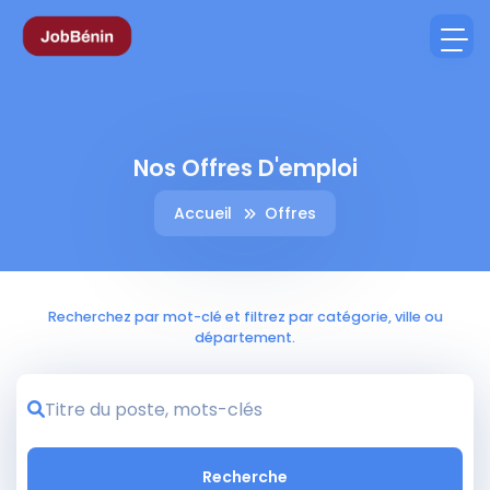
Nos Offres D'emploi
Accueil
Offres
Recherchez par mot-clé et filtrez par catégorie, ville ou
département.
Recherche