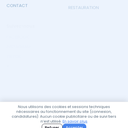
CONTACT
RESTAURATION
Suivez-nous
FACEBOOK
INSTAGRAM
TIKTOK
X
Abonnement
Abonnez-vous pour recevoir les offres d'emplois.
Envoyer
Nous utilisons des cookies et sessions techniques
nécessaires au fonctionnement du site (connexion,
candidatures). Aucun cookie publicitaire ou de suivi tiers
n’est utilisé.
En savoir plus
Politique et confidentialité
Refuser
Accepter